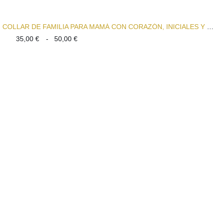
COLLAR DE FAMILIA PARA MAMÁ CON CORAZÓN, INICIALES Y CHARMS
Rango
35,00
€
-
50,00
€
de
precios:
desde
35,00 €
hasta
50,00 €