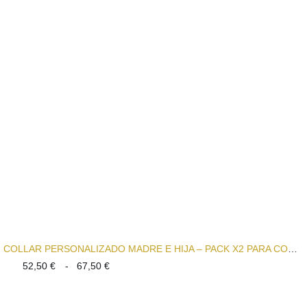
Colgantes con iniciales
COLLAR PERSONALIZADO MADRE E HIJA – PACK X2 PARA COMPARTIR
Rango
52,50
€
-
67,50
€
de
precios:
desde