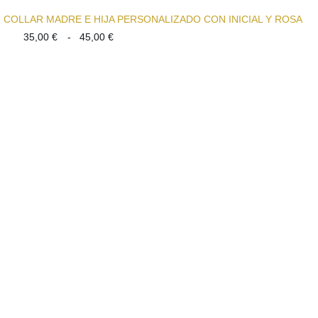
COLLAR MADRE E HIJA PERSONALIZADO CON INICIAL Y ROSA
Rango
35,00
€
-
45,00
€
de
precios:
desde
35,00 €
hasta
45,00 €