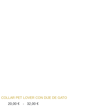
desde
20,00 €
hasta
32,00 €
COLLAR PET LOVER CON DIJE DE GATO
Rango
20,00
€
-
32,00
€
de