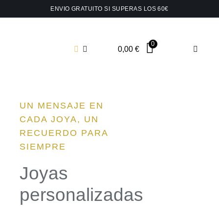
Saltar
ENVIO GRATUITO SI SUPERAS LOS 60€
al
contenido
0
0,00
€
Toggle
Navigat
Shop t
UN MENSAJE EN
Collar
CADA JOYA, UN
RECUERDO PARA
Pendie
SIEMPRE
Joyas
Pins y
personalizadas
Joyas 