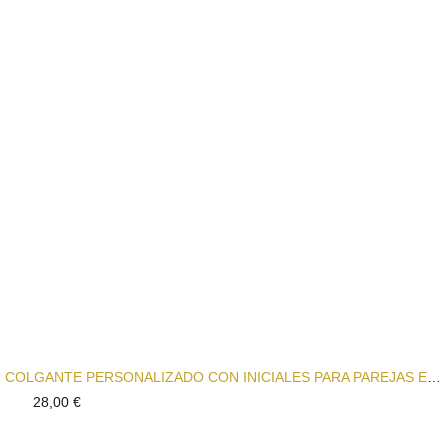
52,50 €
hasta
67,50 €
COLGANTE PERSONALIZADO CON INICIALES PARA PAREJAS EN ORO 18K
28,00
€