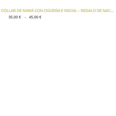
COLLAR DE MAMÁ CON CIGÜEÑA E INICIAL – REGALO DE NACIMIENTO PERSONALIZADO
Rango
35,00
€
-
45,00
€
de
precios:
desde
35,00 €
hasta
45,00 €