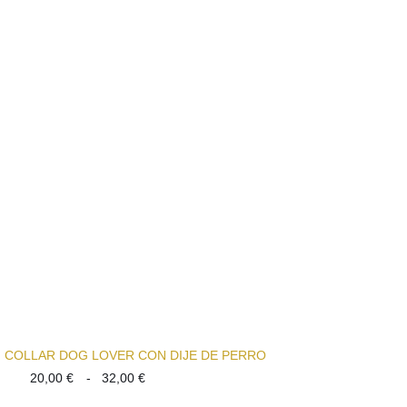
COLLAR DOG LOVER CON DIJE DE PERRO
Rango
20,00
€
-
32,00
€
de
precios: