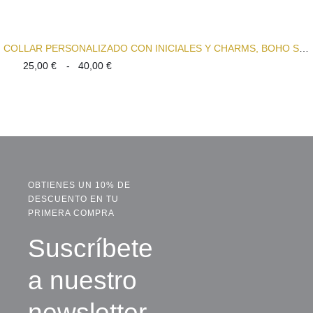
COLLAR PERSONALIZADO CON INICIALES Y CHARMS, BOHO STYLE
Rango
25,00
€
-
40,00
€
de
precios:
desde
25,00 €
hasta
40,00 €
OBTIENES UN 10% DE
DESCUENTO EN TU
PRIMERA COMPRA
Suscríbete
a nuestro
newsletter