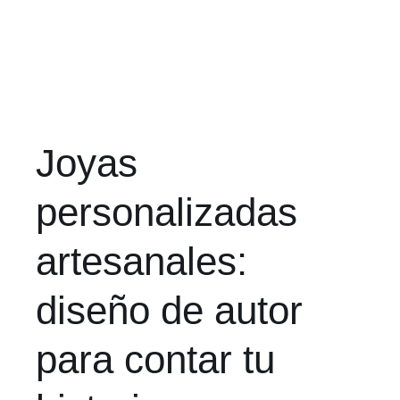
Troya
Collares
Collares cortos
Pe
Collares largos
Collares
Collares cortos
55,00
€
45,00
€
Joyas
personalizadas
artesanales:
diseño de autor
para contar tu