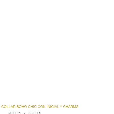
precios:
desde
20,00 €
hasta
32,00 €
COLLAR BOHO CHIC CON INICIAL Y CHARMS
Rango
20,00
€
-
35,00
€