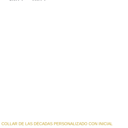
de
precios:
desde
20,00 €
hasta
35,00 €
COLLAR DE LAS DÉCADAS PERSONALIZADO CON INICIAL