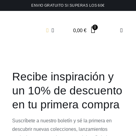
Saltar
ENVIO GRATUITO SI SUPERAS LOS 60€
al
contenido
0
0,00
€
Toggle
Navigat
Shop t
Collar
Recibe inspiración y
Pendie
un 10% de descuento
en tu primera compra
Pins y
Suscríbete a nuestro boletín y sé la primera en
Joyas 
descubrir nuevas colecciones, lanzamientos