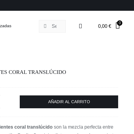
0
Buscar:
izadas
0,00
€
TES CORAL TRANSLÚCIDO
AÑADIR AL CARRITO
ndientes
ral
anslúcido
entes coral translúcido
son la mezcla perfecta entre
ntidad