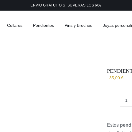
ENVIO GRATUITO SI SUPERAS LOS 60€
Collares
Pendientes
Pins y Broches
Joyas personal
PENDIEN
35,00
€
Pe
co
tr
Estos
pendi
ca