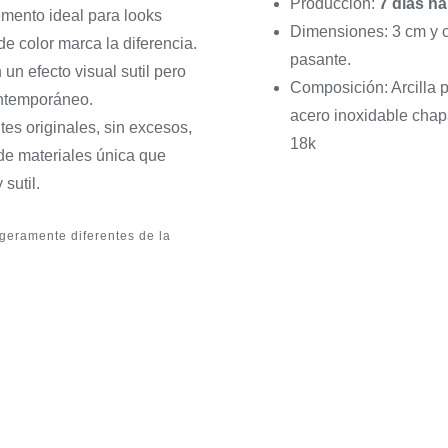
Producción:
7 días há
emento ideal para looks
Dimensiones: 3 cm y c
e color marca la diferencia.
pasante.
 un efecto visual sutil pero
Composición: Arcilla p
ontemporáneo.
acero inoxidable chap
es originales, sin excesos,
18k
de materiales única que
sutil.
igeramente diferentes de la