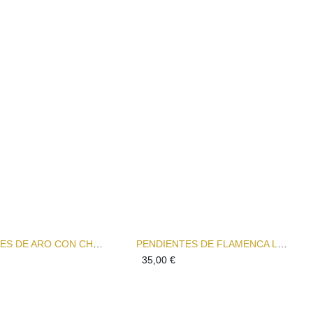
PENDIENTES DE ARO CON CHARMS INTERCAMBIABLES DE COLOR UY!
PENDIENTES DE FLAMENCA LA CARMEN
35,00
€