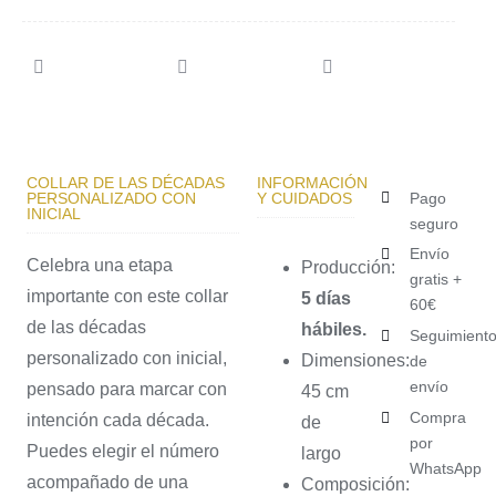
COLLAR DE LAS DÉCADAS
INFORMACIÓN
PERSONALIZADO CON
Y CUIDADOS
Pago
INICIAL
seguro
Envío
Celebra una etapa
Producción:
gratis +
importante con este collar
5 días
60€
de las décadas
hábiles.
Seguimient
personalizado con inicial,
Dimensiones:
de
envío
pensado para marcar con
45 cm
Compra
intención cada década.
de
por
Puedes elegir el número
largo
WhatsApp
acompañado de una
Composición: