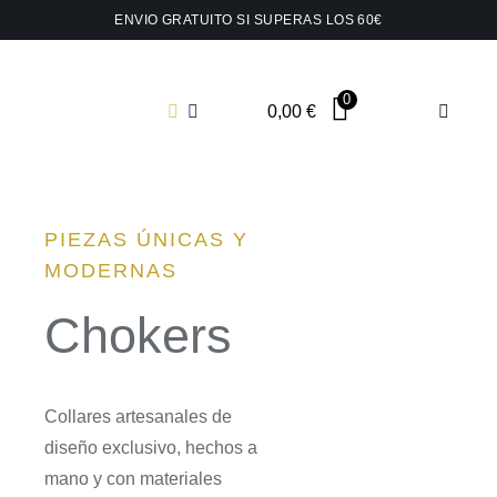
Saltar
ENVIO GRATUITO SI SUPERAS LOS 60€
al
contenido
0
0,00
€
Toggle
Navigat
Shop t
PIEZAS ÚNICAS Y
Collar
MODERNAS
Pendie
Chokers
Pins y
Collares artesanales de
diseño exclusivo, hechos a
Joyas 
mano y con materiales