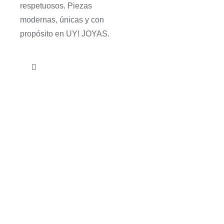
respetuosos. Piezas
modernas, únicas y con
propósito en UY! JOYAS.
Toggle
Navigation
Chokers
Collares cortos
Collares largos
Collares superpuestos