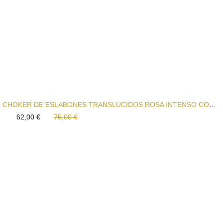
CHOKER DE ESLABONES TRANSLÚCIDOS ROSA INTENSO CON DIJES A JUEGO
62,00
€
75,00
€
El
El
precio
precio
original
actual
era:
es:
75,00 €.
62,00 €.