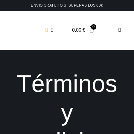
Saltar
ENVIO GRATUITO SI SUPERAS LOS 60€
al
contenido
0
0,00
€
Toggle
Navigat
Shop t
Collar
Términos
Pendie
y
Pins y
Joyas 