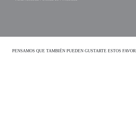
PENSAMOS QUE TAMBIÉN PUEDEN GUSTARTE ESTOS FAVOR
Collar Fish &
Colgante Caballo
Chips
de Troya
Collares
Collares cortos
Collares
Collares cortos
Collares largos
45,00
€
55,00
€