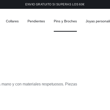
ENVIO GRATUITO SI SUPERAS LOS 60€
Collares
Pendientes
Pins y Broches
Joyas personal
a mano y con materiales respetuosos. Piezas