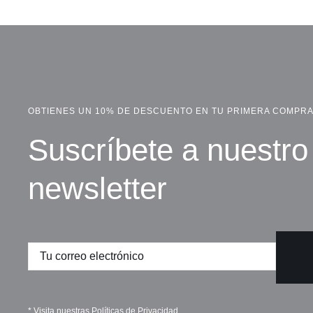
precio
precio
original
actual
era:
es:
24,00 €.
20,00 €.
OBTIENES UN 10% DE DESCUENTO EN TU PRIMERA COMPR
Suscríbete a nuestro
newsletter
* Visita nuestras
Políticas de Privacidad