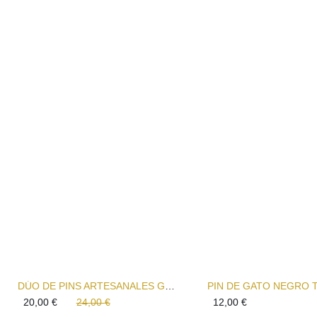
DÚO DE PINS ARTESANALES GATO NEGRO SOSPECHOSO Y GATO TUERTO – BROCHES HECHOS A MANO
PIN DE GATO NEGRO 
20,00
€
24,00
€
12,00
€
El
El