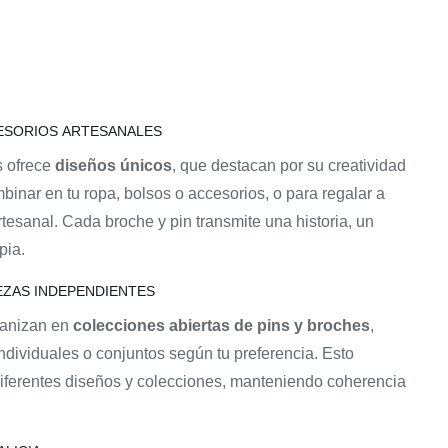
40,00
€
precio
precio
era:
es:
original
actual
90,00 €.
76,50 €.
era:
es:
45,00 €.
40,00 €.
ESORIOS ARTESANALES
s ofrece
diseños únicos
, que destacan por su creatividad
mbinar en tu ropa, bolsos o accesorios, o para regalar a
tesanal. Cada broche y pin transmite una historia, un
pia.
EZAS INDEPENDIENTES
ganizan en
colecciones abiertas de pins y broches
,
ndividuales o conjuntos según tu preferencia. Esto
iferentes diseños y colecciones, manteniendo coherencia