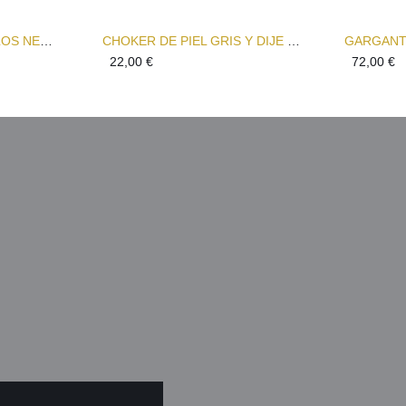
CHOKER TRES CÍRCULOS NEGRO Y PLATA
CHOKER DE PIEL GRIS Y DIJE DE CORAZÓN GEOMÉTRICO NEW LOVER
22,00
€
72,00
€
A