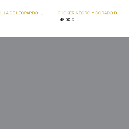
GARGANTILLA DE LEOPARDO DORADA CON DIJES GATSBY
CHOKER NEGRO Y DORADO DE ESLABONES ENGARZADOS GATSBY
45,00
€