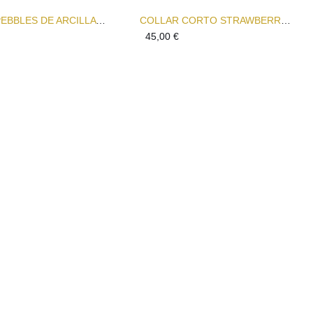
COLLAR PEBBLES DE ARCILLA Y PERLAS – DISEÑO ORGÁNICO EN BLANCO CON CIERRE DORADO
COLLAR CORTO STRAWBERRY GLAM PINTADO A MANO Y CON COLGANTE SEMICIRCULAR
45,00
€