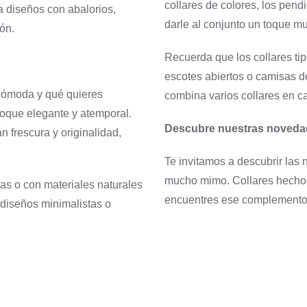
collares de colores, los pen
a diseños con abalorios,
darle al conjunto un toque mu
ión.
Recuerda que los collares tip
escotes abiertos o camisas de
r cómoda y qué quieres
combina varios collares en ca
 toque elegante y atemporal.
Descubre nuestras novedad
n frescura y originalidad,
Te invitamos a descubrir las
mucho mimo. Collares hecho
has o con materiales naturales
encuentres ese complemento e
s diseños minimalistas o