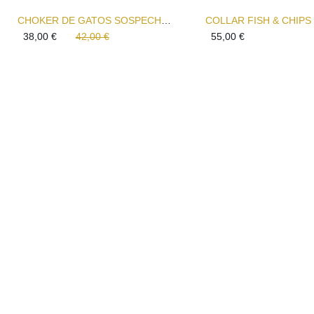
CHOKER DE GATOS SOSPECHOSOS CON PEZ DORADO – COLLAR ARTESANAL HECHO A MANO
COLLAR FISH & CHIPS
38,00
€
42,00
€
55,00
€
El
El
precio
precio
original
actual
era:
es:
42,00 €.
38,00 €.