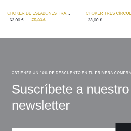
CHOKER DE ESLABONES TRANSLÚCIDOS ROSA INTENSO CON DIJES A JUEGO
62,00
€
75,00
€
28,00
€
El
El
precio
precio
original
actual
era:
es:
75,00 €.
62,00 €.
OBTIENES UN 10% DE DESCUENTO EN TU PRIMERA COMPR
Suscríbete a nuestro
newsletter