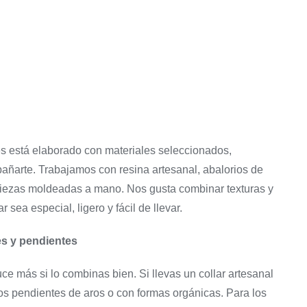
90,00
€
Pendientes
Pendientes cortos
C
El
El
45,00
€
76,50
€
precio
precio
El
El
original
actual
40,00
€
precio
precio
era:
es:
original
actual
90,00 €.
76,50 €.
era:
es:
45,00 €.
40,00 €.
s está elaborado con materiales seleccionados,
ñarte. Trabajamos con resina artesanal, abalorios de
piezas moldeadas a mano. Nos gusta combinar texturas y
sea especial, ligero y fácil de llevar.
es y pendientes
uce más si lo combinas bien. Si llevas un collar artesanal
s pendientes de aros o con formas orgánicas. Para los