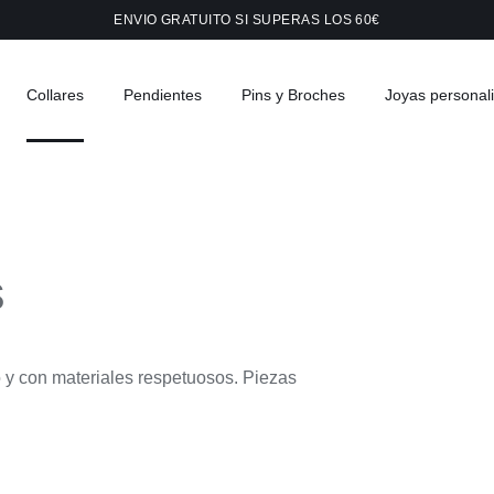
ENVIO GRATUITO SI SUPERAS LOS 60€
Collares
Pendientes
Pins y Broches
Joyas personal
s
 y con materiales respetuosos. Piezas