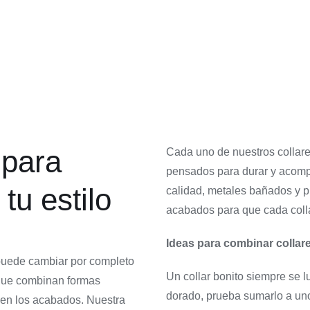
dorado
35,00
€
Collares
Collares cortos
62,00
€
 para
Cada uno de nuestros collare
pensados para durar y acompa
tu estilo
calidad, metales bañados y 
acabados para que cada collar 
Ideas para combinar collar
 puede cambiar por completo
Un collar bonito siempre se l
que combinan formas
dorado, prueba sumarlo a uno
en los acabados. Nuestra