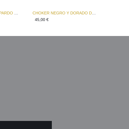
GARGANTILLA DE LEOPARDO DORADA CON DIJES GATSBY
CHOKER NEGRO Y DORADO DE ESLABONES ENGARZADOS GATSBY
45,00
€
A