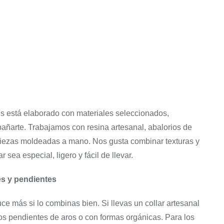
90,00
€
Pendientes
Pendientes cortos
C
El
El
45,00
€
76,50
€
precio
precio
El
El
original
actual
40,00
€
precio
precio
era:
es:
original
actual
90,00 €.
76,50 €.
era:
es:
45,00 €.
40,00 €.
s está elaborado con materiales seleccionados,
ñarte. Trabajamos con resina artesanal, abalorios de
piezas moldeadas a mano. Nos gusta combinar texturas y
sea especial, ligero y fácil de llevar.
es y pendientes
uce más si lo combinas bien. Si llevas un collar artesanal
s pendientes de aros o con formas orgánicas. Para los