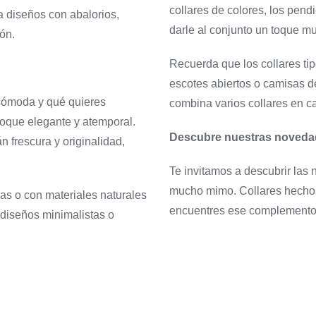
collares de colores, los pen
a diseños con abalorios,
darle al conjunto un toque mu
ión.
Recuerda que los collares tip
escotes abiertos o camisas de
r cómoda y qué quieres
combina varios collares en ca
 toque elegante y atemporal.
Descubre nuestras novedad
n frescura y originalidad,
Te invitamos a descubrir las
mucho mimo. Collares hecho
has o con materiales naturales
encuentres ese complemento e
s diseños minimalistas o