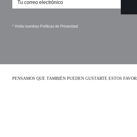
* Visita nuestras
Políticas de Privacidad
PENSAMOS QUE TAMBIÉN PUEDEN GUSTARTE ESTOS FAVOR
Collar Fish &
Colgante Caballo
Chips
de Troya
Collares
Collares cortos
Collares
Collares cortos