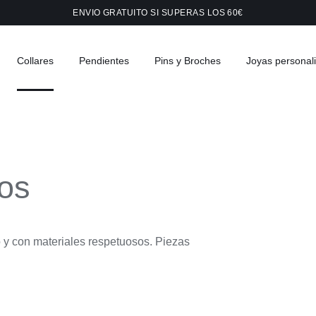
ENVIO GRATUITO SI SUPERAS LOS 60€
Collares
Pendientes
Pins y Broches
Joyas personal
tos
 y con materiales respetuosos. Piezas