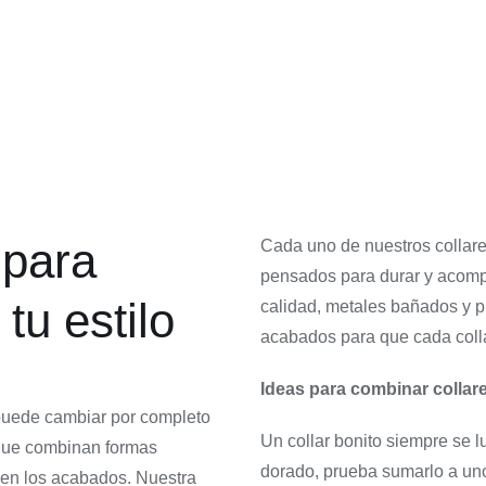
dorado
35,00
€
Collares
Collares cortos
62,00
€
 para
Cada uno de nuestros collare
pensados para durar y acompa
tu estilo
calidad, metales bañados y 
acabados para que cada collar 
Ideas para combinar collar
 puede cambiar por completo
Un collar bonito siempre se l
que combinan formas
dorado, prueba sumarlo a uno
en los acabados. Nuestra