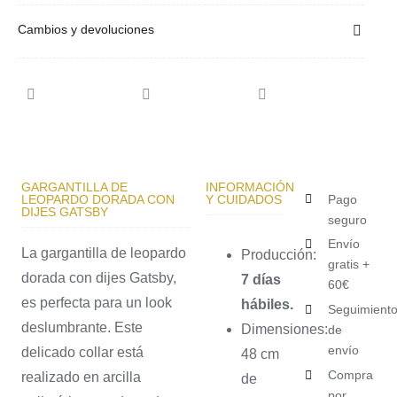
Cambios y devoluciones
GARGANTILLA DE
INFORMACIÓN
LEOPARDO DORADA CON
Y CUIDADOS
Pago
DIJES GATSBY
seguro
Envío
La gargantilla de leopardo
Producción:
gratis +
dorada con dijes Gatsby,
7 días
60€
es perfecta para un look
hábiles.
Seguimient
deslumbrante. Este
Dimensiones:
de
envío
delicado collar está
48 cm
Compra
realizado en arcilla
de
por