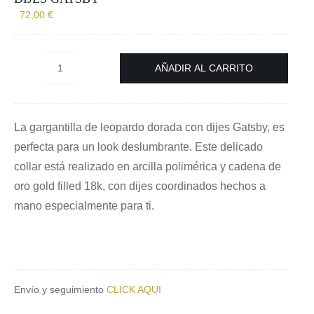
72,00
€
AÑADIR AL CARRITO
Gargantilla
de
leopardo
La gargantilla de leopardo dorada con dijes Gatsby, es
dorada
perfecta para un look deslumbrante. Este delicado
con
collar está realizado en arcilla polimérica y cadena de
dijes
oro gold filled 18k, con dijes coordinados hechos a
Gatsby
mano especialmente para ti.
cantidad
Envío y seguimiento
CLICK AQUI