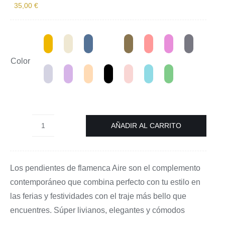
35,00
€
Color
AÑADIR AL CARRITO
Pendientes
de
flamenca
Los pendientes de flamenca Aire son el complemento
Aire
contemporáneo que combina perfecto con tu estilo en
cantidad
las ferias y festividades con el traje más bello que
encuentres. Súper livianos, elegantes y cómodos