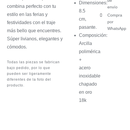
de
Dimensiones:
combina perfecto con tu
envío
8.5
estilo en las ferias y
Compra
cm,
por
festividades con el traje
pasante.
WhatsApp
más bello que encuentres.
Composición:
Súper livianos, elegantes y
Arcilla
cómodos.
polimérica
+
Todas las piezas se fabrican
acero
bajo pedido, por lo que
pueden ser ligeramente
inoxidable
diferentes de la foto del
chapado
producto.
en oro
18k